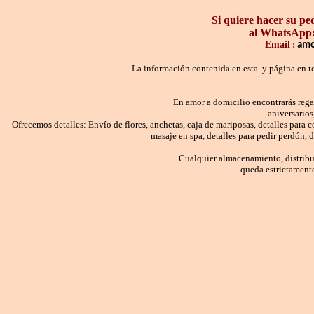
Dirección: Urbanización Villas del Carm
Si quiere hacer su pe
Teléfono: 3002503431
al WhatsApp
Email
:
amo
E-mail:
amoradomicilio@yahoo.com
La información contenida en esta y
página
en t
En amor a domicilio encontrarás rega
aniversario
Ofrecemos detalles: Envío de flores, anchetas, caja de mariposas, detalles para
masaje en spa, detalles para pedir perdón,
Cualquier almacenamiento, distribuc
queda estrictamente