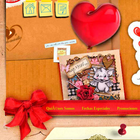
QuiÃ©nes Somos
Fechas Especiales
Promociones