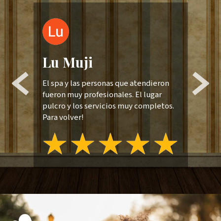
Lu Muji
J
El spa y las personas que atendieron
Exc
fueron muy profesionales. El lugar
ráp
pulcro y los servicios muy completos.
res
to a
Para volver!
tu 