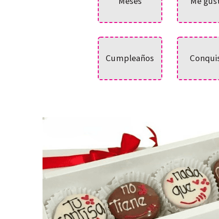
Meses
Me gus
Cumpleaños
Conqui