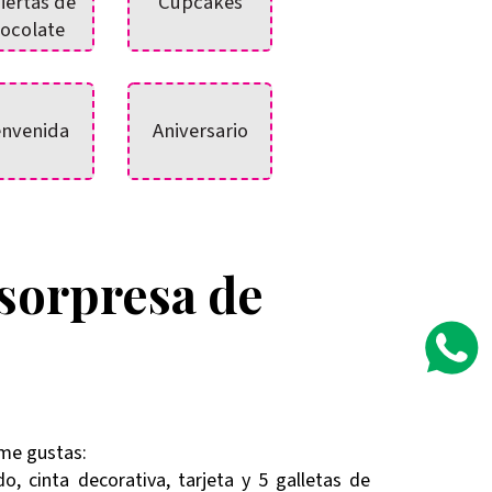
iertas de
Cupcakes
ocolate
envenida
Aniversario
 sorpresa de
 me gustas:
o, cinta decorativa, tarjeta y 5 galletas de