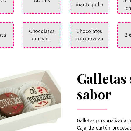
tas
Grados
cub
mantequilla
ch
Chocolates
Chocolates
sta
Bi
con vino
con cerveza
Galletas
sabor
Galletas personalizadas
Caja de cartón procesad