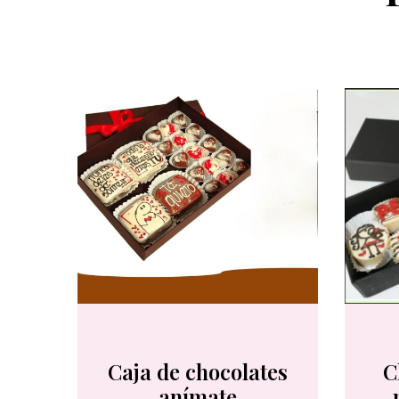
Caja de chocolates
C
anímate