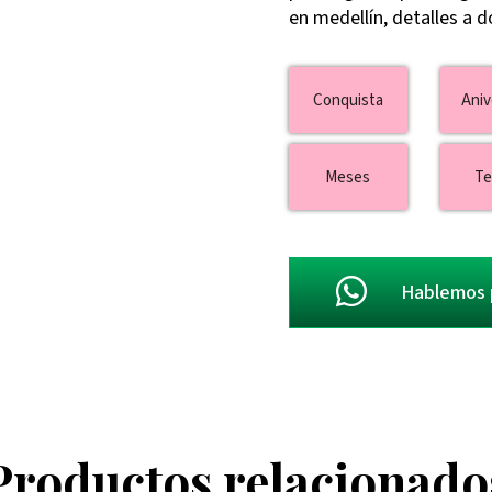
en medellín, detalles a d
Conquista
Aniv
Meses
Te
Hablemos 
Productos relacionado